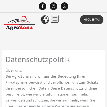
Skip
F
I
W
a
n
h
to
c
s
a
content
e
t
t
b
a
s
MI CUENTA!
o
g
a
o
r
p
k
a
p
-
m
f
Datenschutzpolitik
Über uns:
Bei AgroZona sind wir uns der Bedeutung Ihrer
Privatsphäre bewusst und verpflichten uns zum Schutz
Ihrer persönlichen Daten. Diese Datenschutzrichtlinie
beschreibt, wie wir die Informationen sammeln,
verwenden und schützen, die wir sammeln, wenn Sie
über unsere Dienste, unsere Website und unsere