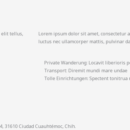
elit tellus,
Lorem ipsum dolor sit amet, consectetur adi
luctus nec ullamcorper mattis, pulvinar da
Private Wanderung: Locavit liberioris p
Transport: Diremit mundi mare undae
Tolle Einrichtungen: Spectent tonitrua
44, 31610 Ciudad Cuauhtémoc, Chih.