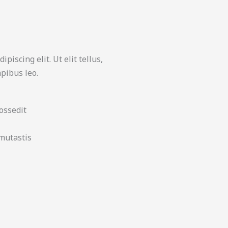
piscing elit. Ut elit tellus,
pibus leo.
ossedit
 mutastis