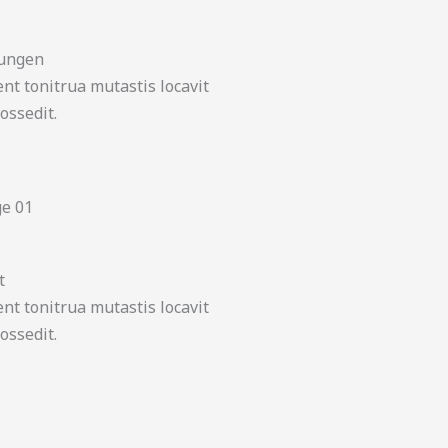
ungen
nt tonitrua mutastis locavit
possedit.
t
nt tonitrua mutastis locavit
possedit.