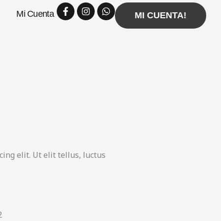
Facebook-
Instagram
Whatsapp
Mi Cuenta
f
MI CUENTA!
g elit. Ut elit tellus, luctus