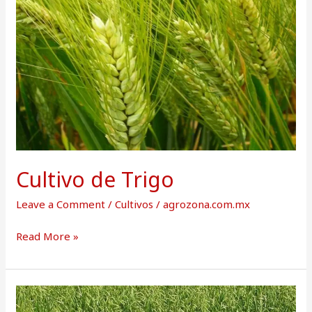
Trigo
Cultivo de Trigo
Leave a Comment
/
Cultivos
/
agrozona.com.mx
Read More »
Cultivo
de