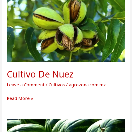
Nuez
Cultivo De Nuez
Leave a Comment
/
Cultivos
/
agrozona.com.mx
Read More »
Cultivo
De